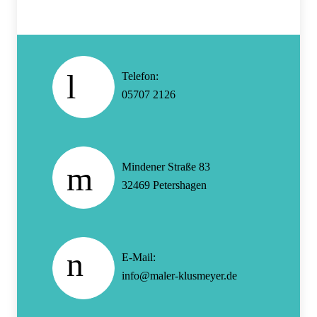
Telefon:
05707 2126
Mindener Straße 83
32469 Petershagen
E-Mail:
info@maler-klusmeyer.de