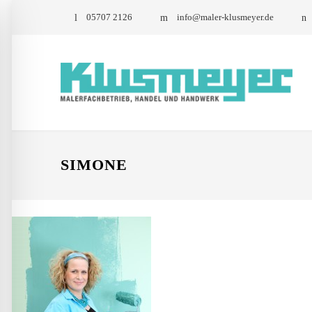
05707 2126
info@maler-klusmeyer.de
SIMONE